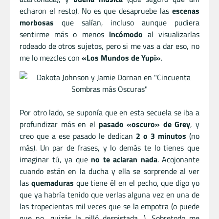
echaron el resto). No es que desapruebe las
escenas
morbosas
que salían, incluso aunque pudiera
sentirme más o menos
incómodo
al visualizarlas
rodeado de otros sujetos, pero si me vas a dar eso, no
me lo mezcles con
«Los Mundos de Yupi»
.
Por otro lado, se suponía que en esta secuela se iba a
profundizar más en el
pasado «oscuro» de Grey
, y
creo que a ese pasado le dedican
2 o 3 minutos
(no
más). Un par de frases, y lo demás te lo tienes que
imaginar tú, ya que
no te aclaran nada
. Acojonante
cuando están en la ducha y ella se sorprende al ver
las
quemaduras
que tiene él en el pecho, que digo yo
que ya habría tenido que verlas alguna vez en una de
las tropecientas mil veces que se la empotra (o puede
que no, quizás la pilló despistada…). Sobretodo me