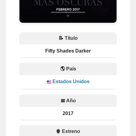
📝 Título
Fifty Shades Darker
🌎 País
Estados Unidos
📅 Año
2017
🍿 Estreno