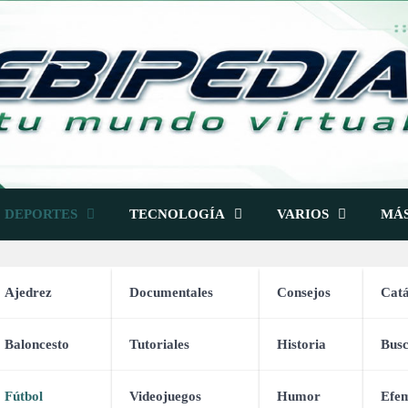
DEPORTES
TECNOLOGÍA
VARIOS
MÁ
Ajedrez
Documentales
Consejos
Catá
Fútbol
Baloncesto
Tutoriales
Historia
Bus
Fútbol
Videojuegos
Humor
Efem