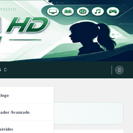
S
logo
cador Avanzado
érides