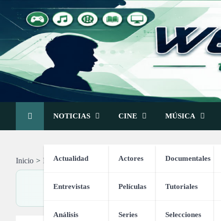
Skip
to
content
NOTICIAS
CINE
MÚSICA
Actualidad
Actores
Documentales
Inicio
Deportes
Fútbol
Entrevistas
Películas
Tutoriales
Análisis
Series
Selecciones