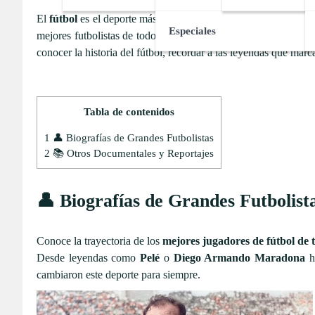
El
fútbol
es el deporte más popular del planeta y uno de los f
Especiales
mejores futbolistas de todos los tiempos, curiosidades sobre 
conocer la historia del fútbol, recordar a las leyendas que mar
Tabla de contenidos
1
👤 Biografías de Grandes Futbolistas
2
📚 Otros Documentales y Reportajes
👤 Biografías de Grandes Futbolist
Conoce la trayectoria de los
mejores jugadores de fútbol de 
Desde leyendas como
Pelé
o
Diego Armando Maradona
ha
cambiaron este deporte para siempre.