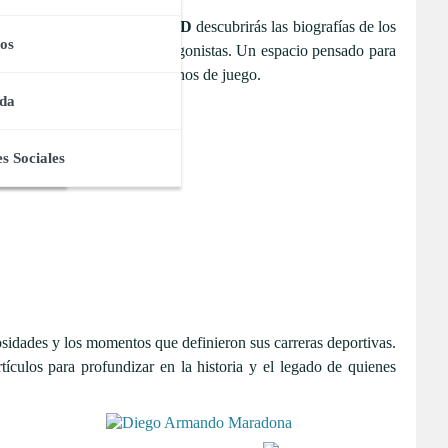
esta sección de
Webipedia HD
descubrirás las biografías de los
os
dedicados a sus grandes protagonistas. Un espacio pensado para
s dentro y fuera de los terrenos de juego.
da
s Sociales
iosidades y los momentos que definieron sus carreras deportivas.
rtículos para profundizar en la historia y el legado de quienes