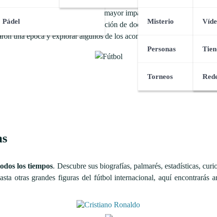
enómenos sociales y culturales con mayor impacto a nivel mundial. En 
Pádel
Misterio
Víde
este apasionante deporte y una selección de documentales y reportajes 
caron una época y explorar algunos de los acontecimientos más destacado
Personas
Tien
Torneos
Rede
as
todos los tiempos
. Descubre sus biografías, palmarés, estadísticas, cur
sta otras grandes figuras del fútbol internacional, aquí encontrarás a