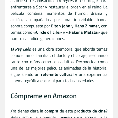
asumir su responsabilidad y regresar a su hogar para
enfrentarse a Scar y restaurar el orden en el reino. La
película combina momentos de humor, drama y
acción, acompañados por una inolvidable banda
sonora compuesta por
Elton John
y
Hans Zimmer
, con
temas como
«Circle of Life»
y
«Hakuna Matata»
que
han trascendido generaciones.
El Rey León
es una obra atemporal que aborda temas
como el amor familiar, el duelo y el coraje, resonando
tanto con niños como con adultos. Reconocida como
una de las mejores películas animadas de la historia,
sigue siendo un
referente cultural
y una experiencia
cinematográfica esencial para todas las edades.
Cómprame en Amazon
¿Ya tienes clara la
compra
de este
producto de cine
?
Pulsa sobre la siguiente
imagen
para acceder a la