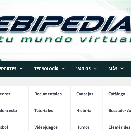
EPORTES
TECNOLOGÍA
VARIOS
MÁS
jedrez
Documentales
Consejos
Catálogo
aloncesto
Tutoriales
Historia
Buscador A
g Online para Principiantes 
tbol
Videojuegos
Humor
Efemérides