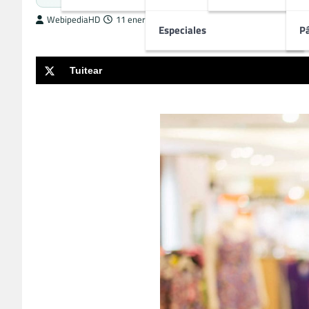
WebipediaHD
11 enero, 2025
Especiales
P
Tuitear