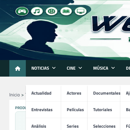
Skip
to
content
NOTICIAS
CINE
MÚSICA
D
Actualidad
Actores
Documentales
A
Inicio
Tienda
Trading Online para Principiantes (Libro)
PRODUCTOS VARIADOS
Entrevistas
Películas
Tutoriales
B
Tradin
Análisis
Series
Selecciones
Fú