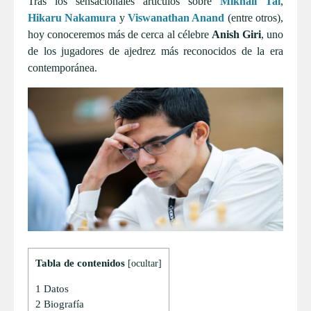
Tras los sensacionales artículos sobre
Mikhail Tal
,
Hikaru Nakamura
y
Viswanathan Anand
(entre otros),
hoy conoceremos más de cerca al célebre
Anish Giri
, uno
de los jugadores de ajedrez más reconocidos de la era
contemporánea.
Tabla de contenidos
[
ocultar
]
1
Datos
2
Biografía