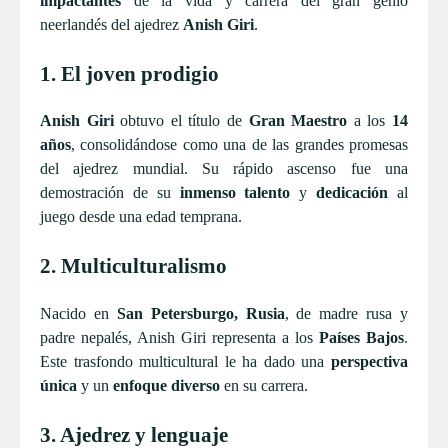
impactantes
de la vida y carrera del gran genio
neerlandés del ajedrez
Anish Giri
.
1. El joven prodigio
Anish Giri
obtuvo el título de
Gran Maestro
a los
14
años
, consolidándose como una de las grandes promesas
del ajedrez mundial. Su rápido ascenso fue una
demostración de su
inmenso talento
y
dedicación
al
juego desde una edad temprana.
2. Multiculturalismo
Nacido en
San Petersburgo, Rusia
, de madre rusa y
padre nepalés, Anish Giri representa a los
Países Bajos
.
Este trasfondo multicultural le ha dado una
perspectiva
única
y un
enfoque diverso
en su carrera.
3. Ajedrez y lenguaje