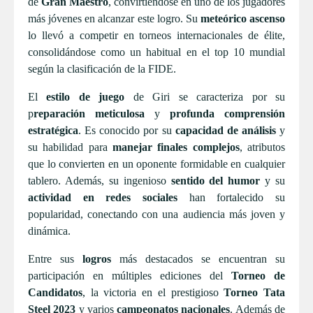
de
Gran Maestro
, convirtiéndose en uno de los jugadores
más jóvenes en alcanzar este logro. Su
meteórico ascenso
lo llevó a competir en torneos internacionales de élite,
consolidándose como un habitual en el top 10 mundial
según la clasificación de la FIDE.
El
estilo de juego
de Giri se caracteriza por su
p
reparación meticulosa
y
profunda comprensión
estratégica
. Es conocido por su
capacidad de análisis
y
su habilidad para
manejar finales complejos
, atributos
que lo convierten en un oponente formidable en cualquier
tablero. Además, su ingenioso
sentido del humor
y su
actividad en redes sociales
han fortalecido su
popularidad, conectando con una audiencia más joven y
dinámica.
Entre sus
logros
más destacados se encuentran su
participación en múltiples ediciones del
Torneo de
Candidatos
, la victoria en el prestigioso
Torneo Tata
Steel 2023
y varios
campeonatos nacionales
. Además de