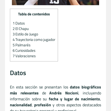
Tabla de contenidos
1
Datos
2
El Chapu
3
Estilo de Juego
4
Trayectoria como jugador
5
Palmarés
6
Curiosidades
7
Valoraciones
Datos
En esta sección se presentan los
datos biográficos
más relevantes
de
Andrés Nocioni
, incluyendo
información sobre su
fecha y lugar de nacimiento
,
nacionalidad
,
profesión
y otros aspectos destacados
de su trayectoria personal y profesional.