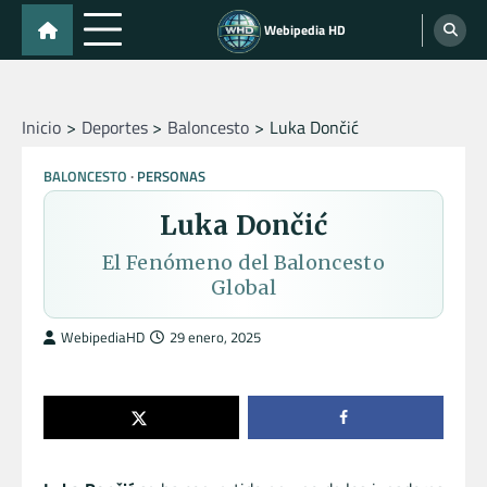
Skip
Webipedia HD
to
content
Inicio
Deportes
Baloncesto
Luka Dončić
BALONCESTO
PERSONAS
Luka Dončić
El Fenómeno del Baloncesto
Global
WebipediaHD
29 enero, 2025