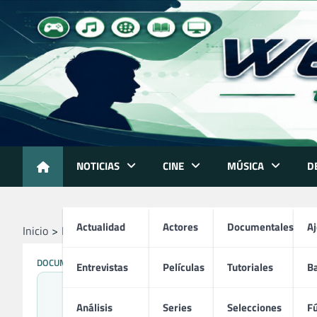
Skip
to
content
NOTICIAS
CINE
MÚSICA
D
Actualidad
Actores
Documentales
A
Inicio
Música
Documentales
Justin Bieber
DOCUMENTALES
PERSONAS
Entrevistas
Películas
Tutoriales
B
Análisis
Series
Selecciones
Fú