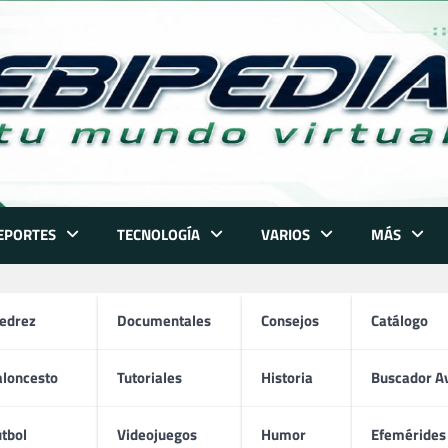
EPORTES
TECNOLOGÍA
VARIOS
MÁS
jedrez
Documentales
Consejos
Catálogo
aloncesto
Tutoriales
Historia
Buscador A
Justin Bieber
tbol
Videojuegos
Humor
Efemérides