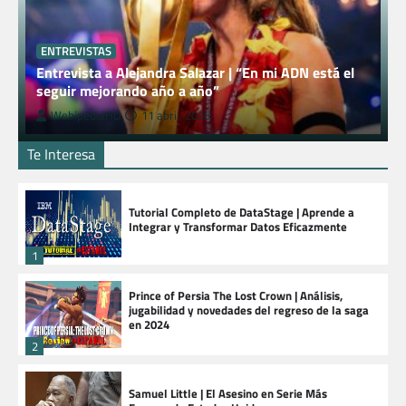
ENTREVISTAS
Entrevista a Alejandra Salazar | “En mi ADN está el
seguir mejorando año a año”
WebipediaHD
11 abril, 2026
Te Interesa
Tutorial Completo de DataStage | Aprende a
Integrar y Transformar Datos Eficazmente
1
Prince of Persia The Lost Crown | Análisis,
jugabilidad y novedades del regreso de la saga
en 2024
2
Samuel Little | El Asesino en Serie Más