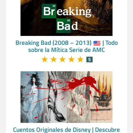
Breaking Bad (2008 – 2013)
| Todo
sobre la Mítica Serie de AMC
★
★
★
★
★
5
Cuentos Originales de Disney | Descubre