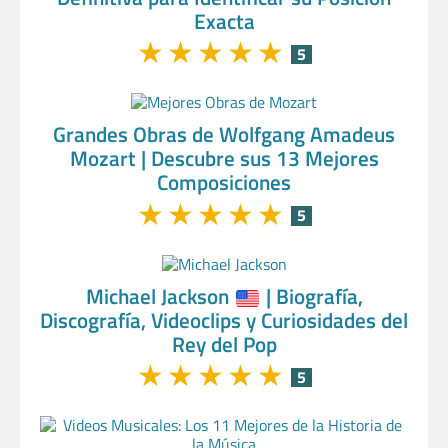
Exacta
★
★
★
★
★
5
Grandes Obras de Wolfgang Amadeus
Mozart | Descubre sus 13 Mejores
Composiciones
★
★
★
★
★
5
Michael Jackson
| Biografía,
Discografía, Videoclips y Curiosidades del
Rey del Pop
★
★
★
★
★
5