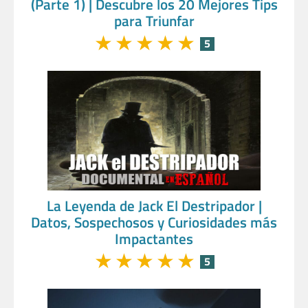
(Parte 1) | Descubre los 20 Mejores Tips
para Triunfar
★
★
★
★
★
5
La Leyenda de Jack El Destripador |
Datos, Sospechosos y Curiosidades más
Impactantes
★
★
★
★
★
5