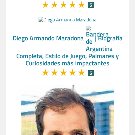
★
★
★
★
★
5
Diego Armando Maradona
| Biografía
Completa, Estilo de Juego, Palmarés y
Curiosidades más Impactantes
★
★
★
★
★
5