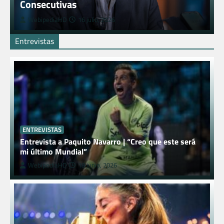
Consecutivas
WebipediaHD
16 julio, 2026
Entrevistas
ENTREVISTAS
Entrevista a Paquito Navarro | “Creo que este será
mi último Mundial”
WebipediaHD
18 junio, 2026