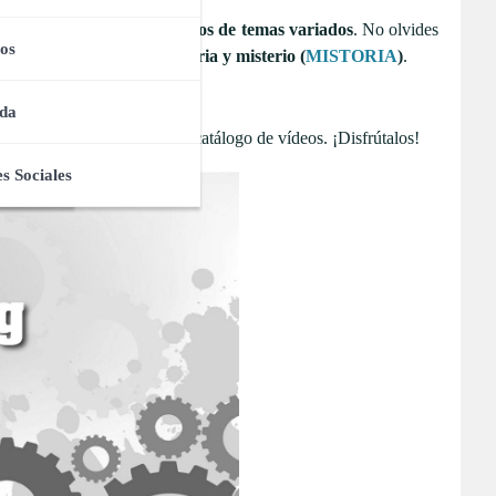
istas de reproducción de
vídeos de temas variados
. No olvides
os
uestro canal temático de
historia y misterio (
MISTORIA
)
.
da
eríamos ofrecer en nuestro catálogo de vídeos. ¡Disfrútalos!
s Sociales