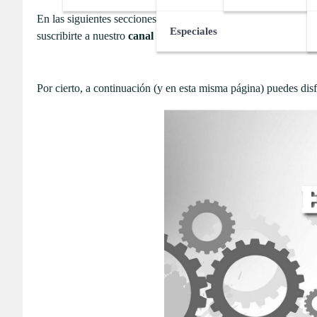
En las siguientes secciones te ofreceremos un amplio surtido (
Especiales
suscribirte a nuestro
canal de Youtube (
Webipedia HD
)
para 
Por cierto, a continuación (y en esta misma página) puedes dis