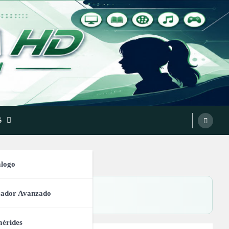
S
logo
cador Avanzado
érides