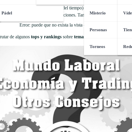
que iremos ampliando con el paso del tiempo) con nuestras fantásticas l
Pádel
Misterio
Víde
estar al tanto de las nuevas publicaciones. También tienes disponible n
Error: puede que no exista la vista de
d5dc007eru
Personas
Tien
frutar de algunos
tops y rankings
sobre
temas variados
que también qu
Torneos
Rede