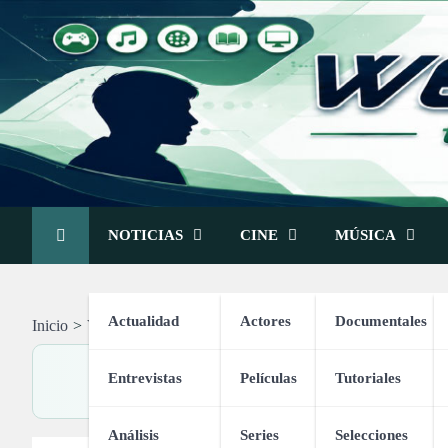
Skip
to
content
NOTICIAS
CINE
MÚSICA
Actualidad
Actores
Documentales
Inicio
Vídeos
Vídeos de Temas Variados
Entrevistas
Películas
Tutoriales
Análisis
Series
Selecciones