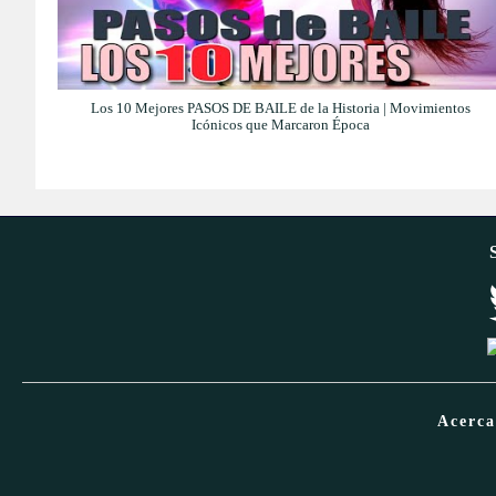
Los 10 Mejores PASOS DE BAILE de la Historia | Movimientos
Icónicos que Marcaron Época
Acerc