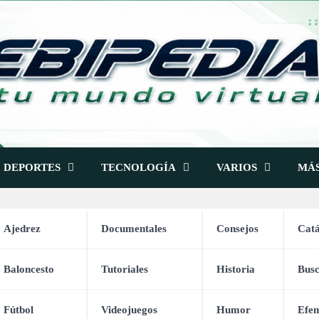
DEPORTES
TECNOLOGÍA
VARIOS
MÁ
Ajedrez
Documentales
Consejos
Catá
Vídeos de Temas Variados
Baloncesto
Tutoriales
Historia
Bus
Fútbol
Videojuegos
Humor
Efem