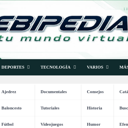
DEPORTES
TECNOLOGÍA
VARIOS
MÁ
Ajedrez
Documentales
Consejos
Catá
Baloncesto
Tutoriales
Historia
Bus
M 15 Piezas Pulsera de Bal
Fútbol
Videojuegos
Humor
Efem