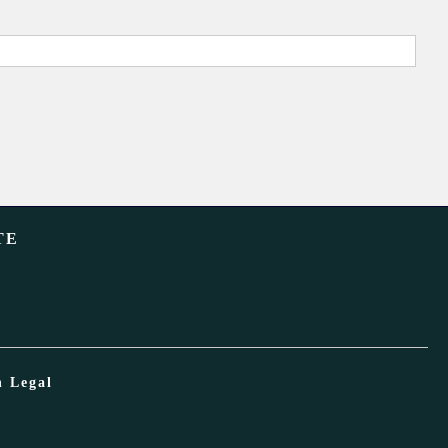
TE
n Legal