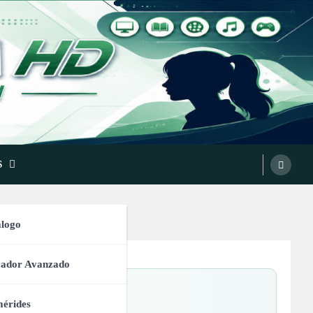
S
logo
cador Avanzado
oncesto
érides