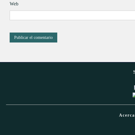
Web
Acerc