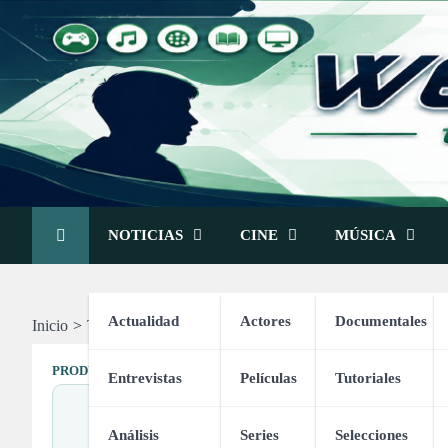
Skip
to
content
NOTICIAS
CINE
MÚSICA
Actualidad
Actores
Documentales
Inicio
Tienda
CRLLDPM 15 Piezas Pulsera de Baloncesto
PRODUCTOS DE DEPORTES
Entrevistas
Películas
Tutoriales
CRLLDP
Análisis
Series
Selecciones