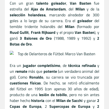
Con un gran
talento goleador
,
Van Basten
fue
estrella del
Ajax de Amsterdam
, del
Milan
y de la
selección holandesa
, marcando alrededor de 300
goles a lo largo de su carrera. Era el
goleador
del
temible tridente holandés del
Milan
(formado por
Ruud Gullit
,
Frank Rijkaard
y el propio
Van Basten
), y
ganó
3 Balones de Oro
(1988, 1989 y 1992) y
2
Botas de Oro
.
Era un
jugador completísimo
, de
técnica refinada
y
un
remate
más que
potente
(un verdadero animal del
gol). Como
Ronaldo
, su carrera se vio truncada por
cuestiones físicas
. De hecho, se retiró oficialmente
del fútbol en 1995 (con apenas 30 años de edad),
producto de una
lesión de tobillo
, pero no sin antes
haber hecho
historia
con el
Milan de Sacchi
y ganar
2
Copas de Europa
, 2
Supercopas de Europa
y
2