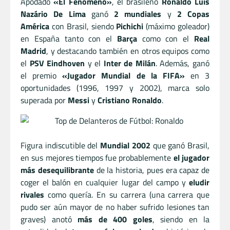
Apodado
«El Fenómeno»
, el brasileño
Ronaldo Luís
Nazário De Lima
ganó
2 mundiales
y
2 Copas
América
con Brasil, siendo
Pichichi
(máximo goleador)
en España tanto con el
Barça
como con el
Real
Madrid
, y destacando también en otros equipos como
el
PSV Eindhoven
y el
Inter de Milán
. Además, ganó
el premio
«Jugador Mundial de la FIFA»
en 3
oportunidades (1996, 1997 y 2002), marca solo
superada por
Messi
y
Cristiano Ronaldo
.
Figura indiscutible del
Mundial 2002
que ganó Brasil,
en sus mejores tiempos fue probablemente
el jugador
más desequilibrante
de la historia, pues era capaz de
coger el balón en cualquier lugar del campo y
eludir
rivales
como quería. En su carrera (una carrera que
pudo ser aún mayor de no haber sufrido lesiones tan
graves) anotó
más de 400 goles
, siendo en la