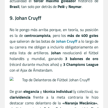
actualidad el
tercer máximo goleador
histórico de
Brasil
, tan solo por detrás de
Pelé
y
Neymar
.
9. Johan Cruyff
No le pongo más arriba porque, en teoría, su posición
es la de
centrocampista
, pero los
más de 400 goles
que salieron de las botas de
Johan Cruyff
a lo largo de
su carrera me obligan a incluirlo obligatoriamente en
esta lista de artilleros.
Johan
revolucionó el fútbol
holandés y mundial, ganando
3 balones de oro
(récord durante muchos años) y
3 Champions League
con el Ajax de Ámsterdam.
De gran
elegancia
y
técnica individual
(y colectiva), su
clarividencia
frente a la meta contraria le hizo
destacar como delantero de la
«Naranja Mecánica»
,