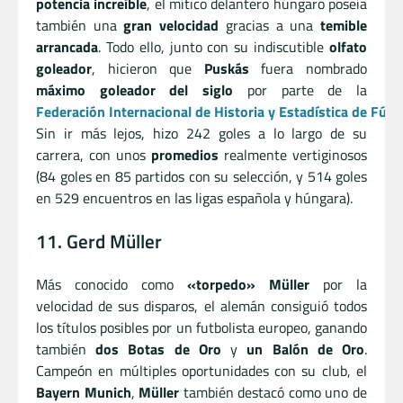
potencia increíble
, el mítico delantero húngaro poseía
también una
gran velocidad
gracias a una
temible
arrancada
. Todo ello, junto con su indiscutible
olfato
goleador
, hicieron que
Puskás
fuera nombrado
máximo goleador del siglo
por parte de la
Federación Internacional de Historia y Estadística de Fútb
Sin ir más lejos, hizo 242 goles a lo largo de su
carrera, con unos
promedios
realmente vertiginosos
(84 goles en 85 partidos con su selección, y 514 goles
en 529 encuentros en las ligas española y húngara).
11. Gerd Müller
Más conocido como
«torpedo» Müller
por la
velocidad de sus disparos, el alemán consiguió todos
los títulos posibles por un futbolista europeo, ganando
también
dos Botas de Oro
y
un Balón de Oro
.
Campeón en múltiples oportunidades con su club, el
Bayern Munich
,
Müller
también destacó como uno de