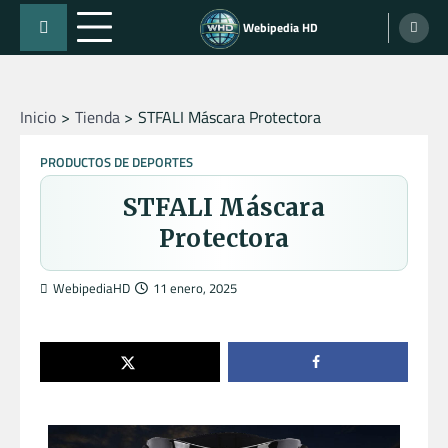
Skip
Webipedia HD
to
content
Inicio
Tienda
STFALI Máscara Protectora
PRODUCTOS DE DEPORTES
STFALI Máscara
Protectora
WebipediaHD
11 enero, 2025