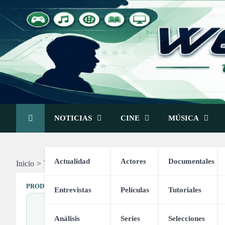
Skip
to
content
NOTICIAS
CINE
MÚSICA
Actualidad
Actores
Documentales
Inicio
Tienda
NOX Overgrip Pro (12x)
PRODUCTOS DE DEPORTES
Entrevistas
Películas
Tutoriales
Análisis
Series
Selecciones