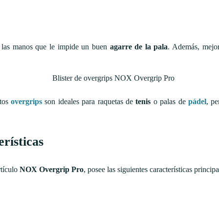
en las manos que le impide un buen
agarre de la pala
. Además, mejor
stos
overgrips
son ideales
para raquetas de
tenis
o palas de
pádel
, p
rísticas
rtículo
NOX Overgrip Pro
, posee las siguientes características principa