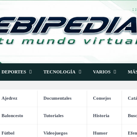
DEPORTES
TECNOLOGÍA
VARIOS
MÁ
Ajedrez
Documentales
Consejos
Catá
Baloncesto
Tutoriales
Historia
Bus
NOX Overgrip Pro (12x)
Fútbol
Videojuegos
Humor
Efem