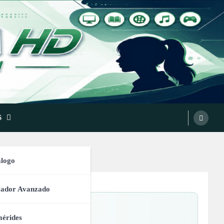
S
logo
cador Avanzado
érides