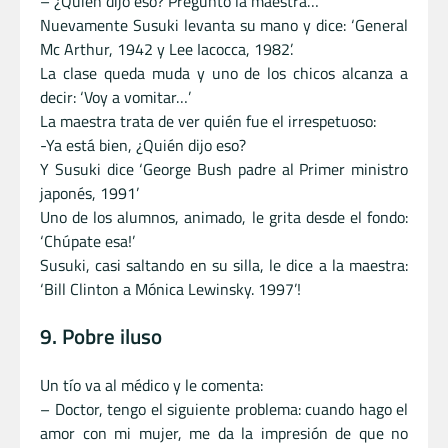
– ¿Quién dijo eso? Preguntó la maestra…
Nuevamente Susuki levanta su mano y dice: ‘General
Mc Arthur, 1942 y Lee Iacocca, 1982’.
La clase queda muda y uno de los chicos alcanza a
decir: ‘Voy a vomitar…’
La maestra trata de ver quién fue el irrespetuoso:
-Ya está bien, ¿Quién dijo eso?
Y Susuki dice ‘George Bush padre al Primer ministro
japonés, 1991’
Uno de los alumnos, animado, le grita desde el fondo:
‘Chúpate esa!’
Susuki, casi saltando en su silla, le dice a la maestra:
‘Bill Clinton a Mónica Lewinsky. 1997’!
9. Pobre iluso
Un tío va al médico y le comenta:
– Doctor, tengo el siguiente problema: cuando hago el
amor con mi mujer, me da la impresión de que no