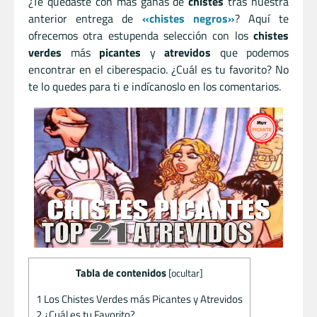
¿Te quedaste con más ganas de
chistes
tras nuestra
anterior entrega de
«chistes negros»
? Aquí te
ofrecemos otra estupenda selección con los
chistes
verdes
más
picantes
y
atrevidos
que podemos
encontrar en el ciberespacio. ¿Cuál es tu favorito? No
te lo quedes para ti e indícanoslo en los comentarios.
Tabla de contenidos
[
ocultar
]
1
Los Chistes Verdes más Picantes y Atrevidos
2
¿Cuál es tu Favorito?