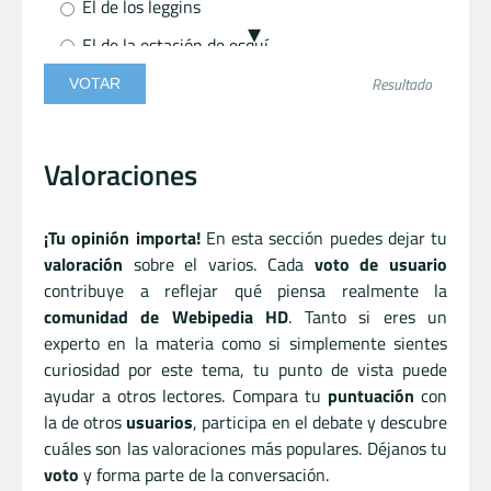
El de los leggins
El de la estación de esquí
El del consolador
Resultado
El de la picadura
El del marido que se hace la vasectomía
Valoraciones
El del sabelotodo
El del abuelito que prefiere el sexo a la navidad
¡Tu opinión importa!
En esta sección puedes dejar tu
valoración
sobre el varios. Cada
voto de usuario
El de caperucita y su cestita
contribuye a reflejar qué piensa realmente la
El de la vida amorosa
comunidad de Webipedia HD
. Tanto si eres un
experto en la materia como si simplemente sientes
Funcionario
curiosidad por este tema, tu punto de vista puede
ninguno
ayudar a otros lectores. Compara tu
puntuación
con
la de otros
usuarios
, participa en el debate y descubre
Telaraña
cuáles son las valoraciones más populares. Déjanos tu
Pepito
voto
y forma parte de la conversación.