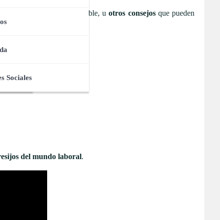
a manera más eficiente posible, u
otros consejos
que pueden
os
da
s Sociales
resijos del mundo laboral
.