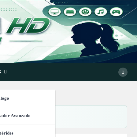
S
logo
cador Avanzado
érides