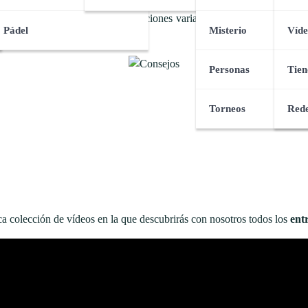
on el
mundo laboral
, recomendaciones varias para hacer
trading
de l
Pádel
Misterio
Víde
Personas
Tien
Torneos
Rede
ica colección de vídeos en la que descubrirás con nosotros todos los
ent