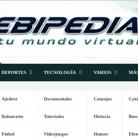
DEPORTES
TECNOLOGÍA
VARIOS
MÁ
Ajedrez
Documentales
Consejos
Catá
jos
Vídeos de Consejos
Baloncesto
Tutoriales
Historia
Bus
Fútbol
Videojuegos
Humor
Efem