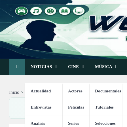
Skip
to
content
NOTICIAS
CINE
MÚSICA
Actualidad
Actores
Documentales
Inicio
Vídeos
Vídeos de Temas Variados
Vídeos de Conse
Entrevistas
Películas
Tutoriales
Análisis
Series
Selecciones