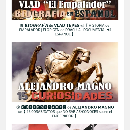
📙 𝘽𝙄𝙊𝙂𝙍𝘼𝙁Í𝘼 de 𝗩𝗟𝗔𝗗 𝗧𝗘𝗣𝗘𝗦 📜【 HISTORIA del
EMPALADOR | El ORIGEN de DRÁCULA | DOCUMENTAL 🔊
ESPAÑOL 】
😲 🅲🆄🆁🅸🅾🆂🅸🅳🅰🅳🅴🆂 de 𝗔𝗟𝗘𝗝𝗔𝗡𝗗𝗥𝗢 𝗠𝗔𝗚𝗡𝗢
📜【 15 COSAS/DATOS que NO SABÍAS/CONOCES sobre el
EMPERADOR 】