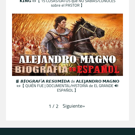
𝗞𝗜𝗡𝗚 📜【 15 COSAS/DATOS que NO SABÍAS/CONOCES
sobre el PASTOR 】
📙 𝘽𝙄𝙊𝙂𝙍𝘼𝙁Í𝘼 𝙍𝙀𝙎𝙐𝙈𝙄𝘿𝘼 de 𝗔𝗟𝗘𝗝𝗔𝗡𝗗𝗥𝗢 𝗠𝗔𝗚𝗡𝗢
📜【 QUIÉN FUE | DOCUMENTAL/HISTORIA de EL GRANDE 🔊
ESPAÑOL 】
Siguiente
»
1
/
2