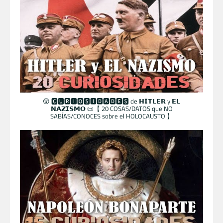
😲 🅲🆄🆁🅸🅾🆂🅸🅳🅰🅳🅴🆂 de 𝗛𝗜𝗧𝗟𝗘𝗥 y 𝗘𝗟
𝗡𝗔𝗭𝗜𝗦𝗠𝗢 📜【 20 COSAS/DATOS que NO
SABÍAS/CONOCES sobre el HOLOCAUSTO 】