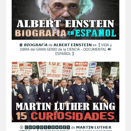
📙 𝘽𝙄𝙊𝙂𝙍𝘼𝙁Í𝘼 de 𝗔𝗟𝗕𝗘𝗥𝗧 𝗘𝗜𝗡𝗦𝗧𝗘𝗜𝗡 📜【 VIDA y
OBRA del GRAN GENIO de la CIENCIA - DOCUMENTAL 🔊
ESPAÑOL 】
😲 🅲🆄🆁🅸🅾🆂🅸🅳🅰🅳🅴🆂 de 𝗠𝗔𝗥𝗧𝗜𝗡 𝗟𝗨𝗧𝗛𝗘𝗥