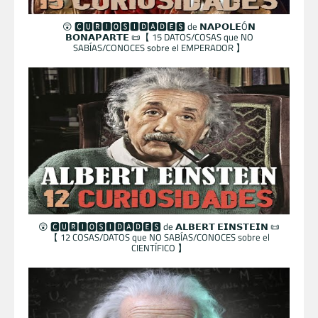
😲 🅲🆄🆁🅸🅾🆂🅸🅳🅰🅳🅴🆂 de 𝗡𝗔𝗣𝗢𝗟𝗘Ó𝗡
𝗕𝗢𝗡𝗔𝗣𝗔𝗥𝗧𝗘 📜【 15 DATOS/COSAS que NO
SABÍAS/CONOCES sobre el EMPERADOR 】
😲 🅲🆄🆁🅸🅾🆂🅸🅳🅰🅳🅴🆂 de 𝗔𝗟𝗕𝗘𝗥𝗧 𝗘𝗜𝗡𝗦𝗧𝗘𝗜𝗡 📜
【 12 COSAS/DATOS que NO SABÍAS/CONOCES sobre el
CIENTÍFICO 】