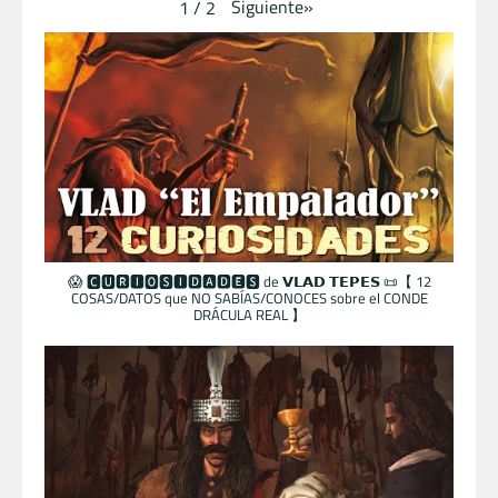
Siguiente
»
1
/
2
😱 🅲🆄🆁🅸🅾🆂🅸🅳🅰🅳🅴🆂 de 𝗩𝗟𝗔𝗗 𝗧𝗘𝗣𝗘𝗦 📜【 12
COSAS/DATOS que NO SABÍAS/CONOCES sobre el CONDE
DRÁCULA REAL 】