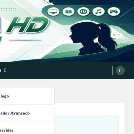
S
logo
cador Avanzado
8)
érides