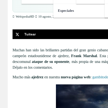
Disfruta
Especiales
WebipediaHD
10 agosto, 2021
Tuitear
Muchas han sido las brillantes partidas del gran genio cuban
campeón estadounidense de ajedrez,
Frank Marshal
. Esta
descomunal
ataque de su oponente
, más propia de una máqu
Déjalo en los comentarios.
Mucho más
ajedrez
en nuestra
nueva página web
:
gambitod