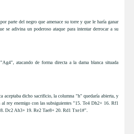
 por parte del negro que amenace su torre y que le haría ganar
ue se adivina un poderoso ataque para intentar derrocar a su
 "Ag4", atacando de forma directa a la dama blanca situada
ca aceptaba dicho sacrificio, la columna "h" quedaría abierta, y
os al rey enemigo con las subsiguientes "15. Te4 Dh2+ 16. Rf1
18. Dc2 Ah3+ 19. Re2 Tae8+ 20. Rd1 Txe1#".