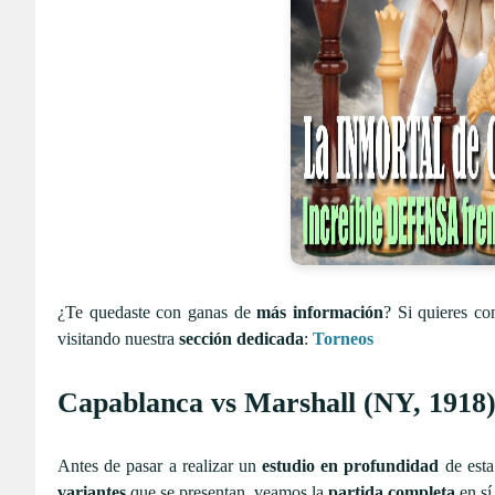
¿Te quedaste con ganas de
más información
? Si quieres co
visitando nuestra
sección dedicada
:
Torneos
Capablanca vs Marshall (NY, 1918)
Antes de pasar a realizar un
estudio en profundidad
de esta
variantes
que se presentan, veamos la
partida completa
en sí