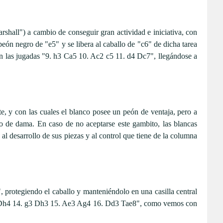
shall") a cambio de conseguir gran actividad e iniciativa, con
eón negro de "e5" y se libera al caballo de "c6" de dicha tarea
bién las jugadas "9. h3 Ca5 10. Ac2 c5 11. d4 Dc7", llegándose a
e, y con las cuales el blanco posee un peón de ventaja, pero a
co de dama. En caso de no aceptarse este gambito, las blancas
l desarrollo de sus piezas y al control que tiene de la columna
 protegiendo el caballo y manteniéndolo en una casilla central
 Te1 Dh4 14. g3 Dh3 15. Ae3 Ag4 16. Dd3 Tae8", como vemos con