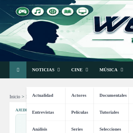
Skip
to
content
NOTICIAS
CINE
MÚSICA
Actualidad
Actores
Documentales
Inicio
Deportes
Ajedrez
Capablanca vs Marshall (1918)
AJEDREZ
TORNEOS
Entrevistas
Películas
Tutoriales
C
Análisis
Series
Selecciones