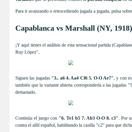
Para ir avanzando o retrocediendo jugada a jugada, pulsa sobr
Capablanca vs Marshall (NY, 1918) 
¡Y aquí tienes el análisis de esta sensacional partida (Capabl
Ruy López".
Siguen las jugadas
"3.. a6 4. Aa4 Cf6 5. O-O Ae7"
, y con es
también que la variante abierta correspondería a las jugadas
demasiado.
Continúa el juego con
"6. Te1 b5 7. Ab3 O-O 8. c3"
. Por u
contra el alfil español, habilitando la casilla "c2" para que dic