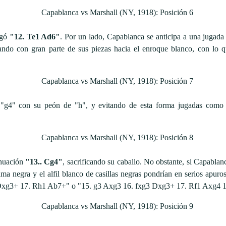
ugó
"12. Te1 Ad6"
. Por un lado, Capablanca se anticipa a una jugada
ndo con gran parte de sus piezas hacia el enroque blanco, con lo q
la "g4" con su peón de "h", y evitando de esta forma jugadas como
inuación
"13.. Cg4"
, sacrificando su caballo. No obstante, si Capablan
a negra y el alfil blanco de casillas negras pondrían en serios apur
Dxg3+ 17. Rh1 Ab7+" o "15. g3 Axg3 16. fxg3 Dxg3+ 17. Rf1 Axg4 