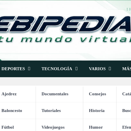
DEPORTES
TECNOLOGÍA
VARIOS
MÁ
Ajedrez
Documentales
Consejos
Catá
Baloncesto
Tutoriales
Historia
Bus
apablanca vs Marshall (191
Fútbol
Videojuegos
Humor
Efem