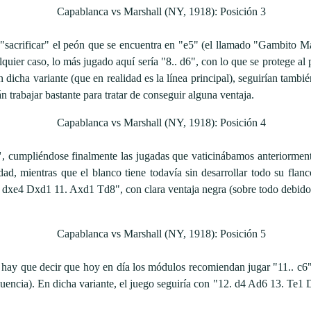
"sacrificar" el peón que se encuentra en "e5" (el llamado "Gambito Mar
uier caso, lo más jugado aquí sería "8.. d6", con lo que se protege al p
En dicha variante (que en realidad es la línea principal), seguirían tam
 trabajar bastante para tratar de conseguir alguna ventaja.
"
, cumpliéndose finalmente las jugadas que vaticinábamos anteriorment
ad, mientras que el blanco tiene todavía sin desarrollar todo su flan
 dxe4 Dxd1 11. Axd1 Td8", con clara ventaja negra (sobre todo debido a
 hay que decir que hoy en día los módulos recomiendan jugar "11.. c6",
fluencia). En dicha variante, el juego seguiría con "12. d4 Ad6 13.