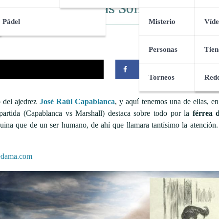
 de la Defensa más Sólida del Gen
Pádel
Misterio
Víde
Personas
Tien
Compartir
Torneos
Rede
o del ajedrez
José Raúl Capablanca
, y aquí tenemos una de ellas, e
 partida (Capablanca vs Marshall) destaca sobre todo por la
férrea 
ina que de un ser humano, de ahí que llamara tantísimo la atención.
edama.com