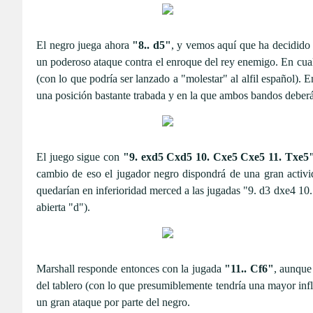
El negro juega ahora
"8.. d5"
, y vemos aquí que ha decidido 
un poderoso ataque contra el enroque del rey enemigo. En cualq
(con lo que podría ser lanzado a "molestar" al alfil español). 
una posición bastante trabada y en la que ambos bandos deberán
El juego sigue con
"9. exd5 Cxd5 10. Cxe5 Cxe5 11. Txe5
cambio de eso el jugador negro dispondrá de una gran activid
quedarían en inferioridad merced a las jugadas "9. d3 dxe4 10.
abierta "d").
Marshall responde entonces con la jugada
"11.. Cf6"
, aunque
del tablero (con lo que presumiblemente tendría una mayor in
un gran ataque por parte del negro.