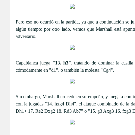
Pero eso no ocurrió en la partida, ya que a continuación se j
algún tiempo; por otro lado, vemos que Marshall está apunta
adversario.
Capablanca juega
"13. h3"
, tratando de dominar la casil
cómodamente en "d1", o también la molesta "Cg4".
Sin embargo, Marshall no cede en su empeño, y juega a cont
con la jugadas "14. hxg4 Dh4", el ataque combinado de la dam
Dh1+ 17. Re2 Dxg2 18. Rd3 Ab7" o "15. g3 Axg3 16. fxg3 