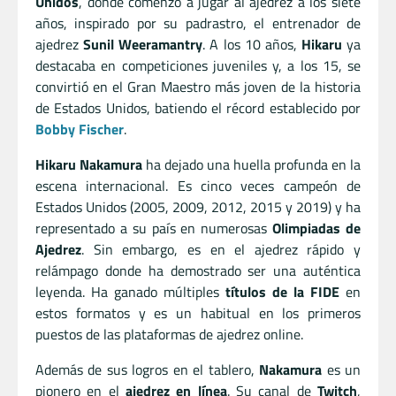
Unidos
, donde comenzó a jugar al ajedrez a los siete
años, inspirado por su padrastro, el entrenador de
ajedrez
Sunil Weeramantry
. A los 10 años,
Hikaru
ya
destacaba en competiciones juveniles y, a los 15, se
convirtió en el Gran Maestro más joven de la historia
de Estados Unidos, batiendo el récord establecido por
Bobby Fischer
.
Hikaru Nakamura
ha dejado una huella profunda en la
escena internacional. Es cinco veces campeón de
Estados Unidos (2005, 2009, 2012, 2015 y 2019) y ha
representado a su país en numerosas
Olimpiadas de
Ajedrez
. Sin embargo, es en el ajedrez rápido y
relámpago donde ha demostrado ser una auténtica
leyenda. Ha ganado múltiples
títulos de la FIDE
en
estos formatos y es un habitual en los primeros
puestos de las plataformas de ajedrez online.
Además de sus logros en el tablero,
Nakamura
es un
pionero en el
ajedrez en línea
. Su canal de
Twitch
,