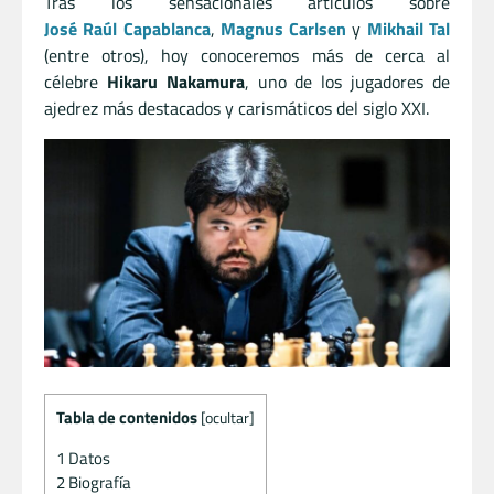
Tras los sensacionales artículos sobre
José Raúl Capablanca
,
Magnus Carlsen
y
Mikhail Tal
(entre otros), hoy conoceremos más de cerca al
célebre
Hikaru Nakamura
, uno de los jugadores de
ajedrez más destacados y carismáticos del siglo XXI.
Tabla de contenidos
[
ocultar
]
1
Datos
2
Biografía