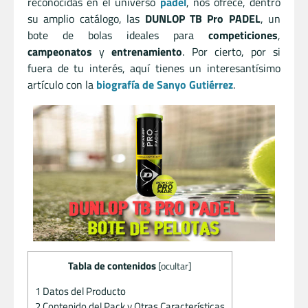
reconocidas en el universo
pádel
, nos ofrece, dentro
su amplio catálogo, las
DUNLOP TB Pro PADEL
, un
bote de b
olas ideales para
competiciones
,
campeonatos
y
entrenamiento
. Por cierto, por si
fuera de tu interés, aquí tienes un interesantísimo
artículo con la
biografía de Sanyo Gutiérrez
.
Tabla de contenidos
[
ocultar
]
1
Datos del Producto
2
Contenido del Pack y Otras Características