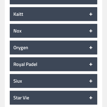
Kaitt
Nox
Orygen
Royal Padel
Siux
Star Vie