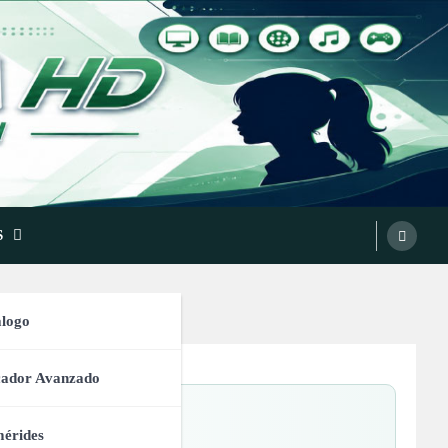
S
logo
cador Avanzado
érides