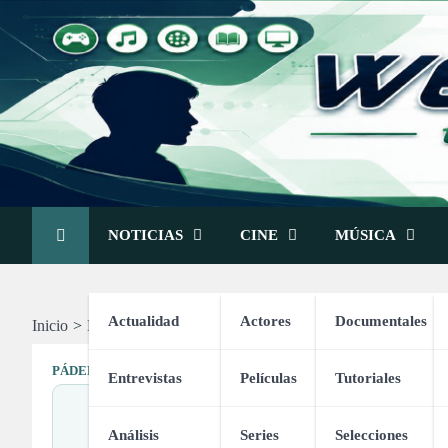
Skip
to
content
NOTICIAS
CINE
MÚSICA
Actualidad
Actores
Documentales
Inicio
Deportes
Pádel
Fundamentos del Pádel
PÁDEL
Entrevistas
Películas
Tutoriales
Análisis
Series
Selecciones