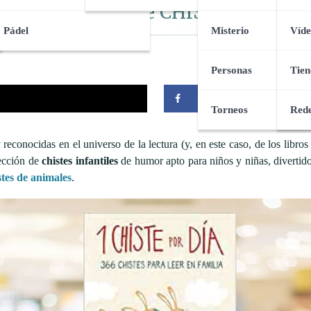
LIBRO de CHISTES
Pádel
Misterio
Víde
Personas
Tien
Compartir
Torneos
Rede
reconocidas en el universo de la lectura (y, en este caso, de los libro
lección de
c
histes infantiles
de humor apto para niños y niñas, divertido
stes de animales
.