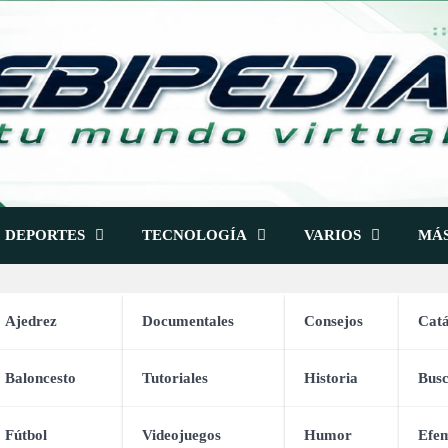
DEPORTES
TECNOLOGÍA
VARIOS
MÁ
Ajedrez
Documentales
Consejos
Catá
amilia
Baloncesto
Tutoriales
Historia
Bus
r Día – 366 Chistes para le
Fútbol
Videojuegos
Humor
Efem