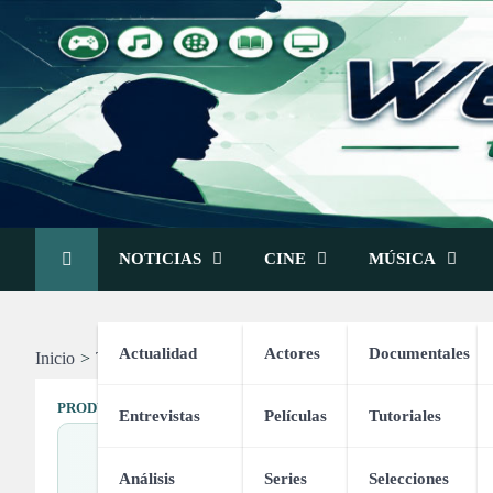
Skip
to
content
NOTICIAS
CINE
MÚSICA
Actualidad
Actores
Documentales
Inicio
Tienda
Un Chiste por Día – 366 Chistes para leer en F
PRODUCTOS VARIADOS
Entrevistas
Películas
Tutoriales
Un Chiste po
Análisis
Series
Selecciones