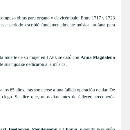
compuso obras para órgano y clavicémbalo. Entre 1717 y 1723
 este periodo escribió fundamentalmente música profana para
de la muerte de su mujer en 1720, se casó con
Anna Magdalena
de sus hijos se dedicaron a la música.
 a los 65 años, tras someterse a una fallida operación ocular. De
iego. Se dice que, unos días antes de fallecer, «recuperó»
art
,
Beethoven
,
Mendelssohn
o
Chopin
, y siendo la religión