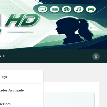
S
logo
cador Avanzado
érides