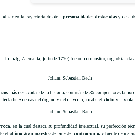
undizar en la trayectoria de otras
personalidades destacadas
y descubr
Leipzig, Alemania, julio de 1750) fue un compositor, organista, claveci
icos
más destacadas de la historia, con más de 35 compositores famo
l teclado. Además del órgano y del clavecín, tocaba el
violín
y la
viola
rroca
, en la cual destaca su profundidad intelectual, su perfección técn
do el
último gran maestro
del arte del
contrapunto
,​ y fuente de insp