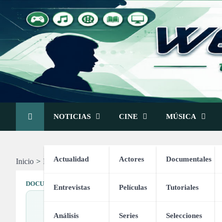
Skip
to
content
NOTICIAS
CINE
MÚSICA
Actualidad
Actores
Documentales
Inicio
Música
Documentales
Johann Sebastian Bach
DOCUMENTALES
PERSONAS
Entrevistas
Películas
Tutoriales
Análisis
Series
Selecciones