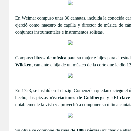
En Weimar compuso unas 30 cantatas, incluida la conocida can
ejerció como maestro de capilla y director de música de cá
conjuntos instrumentales e instrumentos solistas.
Compuso
libros de música
para su mujer e hijos para el estud
Wilcken
, cantante e hija de un músico de la corte que le dio 1
En 1723, se instaló en Leipzig. Comenzó a quedarse
ciego
el ú
hecho, las piezas
«Variaciones de Goldberg»
y
«El clave
notablemente la vista y aprovechó a componer su última canta
Su
obra
se compone de
más de 1000 piezas
(muchas de ellas