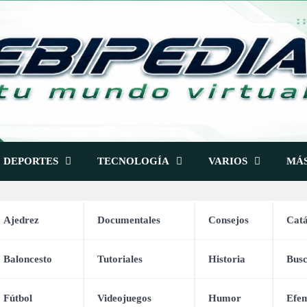
DEPORTES
TECNOLOGÍA
VARIOS
MÁ
Ajedrez
Documentales
Consejos
Catá
Baloncesto
Tutoriales
Historia
Bus
Johann Sebastian Bach
Fútbol
Videojuegos
Humor
Efem