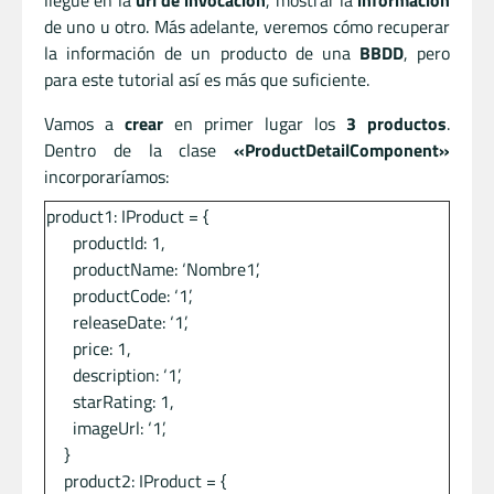
llegue en la
url de invocación
, mostrar la
información
de uno u otro. Más adelante, veremos cómo recuperar
la información de un producto de una
BBDD
, pero
para este tutorial así es más que suficiente.
Vamos a
crear
en primer lugar los
3 productos
.
Dentro de la clase
«ProductDetailComponent»
incorporaríamos:
product1: IProduct = {
productId: 1,
productName: ‘Nombre1’,
productCode: ‘1’,
releaseDate: ‘1’,
price: 1,
description: ‘1’,
starRating: 1,
imageUrl: ‘1’,
}
product2: IProduct = {