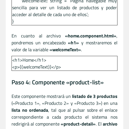
welcomeText: string = ‘Página navegable muy
sencilla para ver un listado de productos y poder
acceder al detalle de cada uno de ellos.’;
}
En cuanto al archivo
«home.component.html»
,
pondremos un encabezado
«h1»
y mostraremos el
valor de la variable
«welcomeText»
.
<h1>Home</h1>
<p>{{welcomeText}}</p>
Paso 4: Componente «product-list»
Este componente mostrará un
listado de 3 productos
(«Producto 1», «Producto 2» y «Producto 3») en una
lista no ordenada
, tal que al pulsar sobre el enlace
correspondiente a cada producto el sistema nos
redirigirá al componente
«product-detail»
. El
archivo