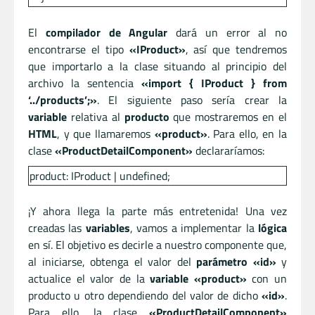
El
compilador de Angular
dará un error al no
encontrarse el tipo
«IProduct»
, así que tendremos
que importarlo a la clase situando al principio del
archivo la sentencia
«import { IProduct } from
‘../products’;»
. El siguiente paso sería crear la
variable
relativa al
producto
que mostraremos en el
HTML
, y que llamaremos
«product»
. Para ello, en la
clase
«ProductDetailComponent»
declararíamos:
product: IProduct | undefined;
¡Y ahora llega la parte más entretenida! Una vez
creadas las
variables
, vamos a implementar la
lógica
en sí. El objetivo es decirle a nuestro componente que,
al iniciarse, obtenga el valor del
parámetro «id»
y
actualice el valor de la
variable «product»
con un
producto u otro dependiendo del valor de dicho
«id»
.
Para ello, la clase
«ProductDetailComponent»