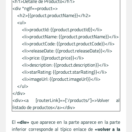
<h1>Detalle de Producto</h1>
<div *ngIf=»product»>
<h2>{{product.productName}}</h2>
<ul>
<li>productId: {{product.productId}}</li>
<li>productName: {{product.productName}}</li>
<li>productCode: {{product.productCode}}</li>
<li>releaseDate: {{product.releaseDate}}</li>
<li>price: {{product.price}}</li>
<li>description: {{product.description}}</li>
<li>starRating: {{product.starRating}}</li>
<li>imageUrl: {{product.imageUrl}}</li>
</ul>
</div>
<div><a [routerLink]=»[‘/products/’]»>Volver al
listado de productos</a></div>
El
«div»
que aparece en la parte aparece en la parte
inferior corresponde al típico enlace de
«volver a la