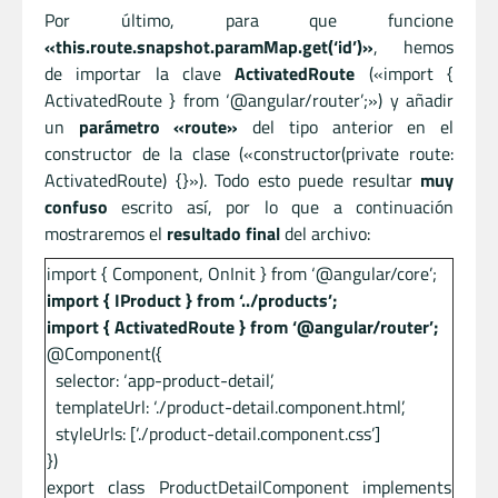
Por último, para que funcione
«this.route.snapshot.paramMap.get(‘id’)»
, hemos
de importar la clave
ActivatedRoute
(«import {
ActivatedRoute } from ‘@angular/router’;») y añadir
un
parámetro «route»
del tipo anterior en el
constructor de la clase («constructor(private route:
ActivatedRoute) {}»). Todo esto puede resultar
muy
confuso
escrito así, por lo que a continuación
mostraremos el
resultado final
del archivo:
import { Component, OnInit } from ‘@angular/core’;
import { IProduct } from ‘../products’;
import { ActivatedRoute } from ‘@angular/router’;
@Component({
selector: ‘app-product-detail’,
templateUrl: ‘./product-detail.component.html’,
styleUrls: [‘./product-detail.component.css’]
})
export class ProductDetailComponent implements