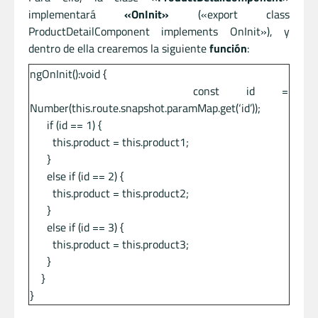
implementará
«OnInit»
(«export class
ProductDetailComponent implements OnInit»), y
dentro de ella crearemos la siguiente
función
:
ngOnInit():void {
const id =
Number(this.route.snapshot.paramMap.get(‘id’));
if (id == 1) {
this.product = this.product1;
}
else if (id == 2) {
this.product = this.product2;
}
else if (id == 3) {
this.product = this.product3;
}
}
}