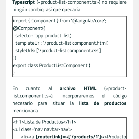
Typescript
(«product-list-component.ts») no requiere
ningún cambio, así que quedaría:
import { Component } from ‘@angular/core’;
@Component({
selector: ‘app-product-list’,
templateUrl: ‘./product-list.component.html’,
styleUrls: [‘./product-list.component.css’]
})
export class ProductListComponent {
}
En cuanto al
archivo HTML
(«product-
list.component.ts»), incorporaremos el código
necesario para situar la
lista de productos
mencionada.
<h1>Lista de Productos</h1>
<ul class=’nav navbar-nav’>
<li><a
[routerLink]=»[‘/products/1’]»
>Producto