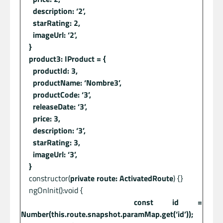
description: ‘2’,
starRating: 2,
imageUrl: ‘2’,
}
product3: IProduct = {
productId: 3,
productName: ‘Nombre3’,
productCode: ‘3’,
releaseDate: ‘3’,
price: 3,
description: ‘3’,
starRating: 3,
imageUrl: ‘3’,
}
constructor(
private route: ActivatedRoute
) {}
ngOnInit():void {
const id =
Number(this.route.snapshot.paramMap.get(‘id’));