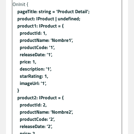
OnInit {
pageTitle: string = ‘Product Detail’;
product: IProduct | undefined;
product1: IProduct = {
productId: 1,
productName: ‘Nombre1’,
productCode: ‘1’,
releaseDate: ‘1’,
price: 1,
description: ‘1’,
starRating: 1,
imageUrl: ‘1’,
}
product2: IProduct = {
productId: 2,
productName: ‘Nombre2’,
productCode: ‘2’,
releaseDate: ‘2’,
price: 2,