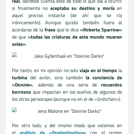
real
, dándose cuenta éste de todo lo que iba a ocurrir
si finalmente no
aceptaba su destino y moría
en
aquel preciso instante (de ahí que se ría
irónicamente). Aunque quizás también fuera al
acordarse de la
frase
que le dice
«Roberta Sparrow»
de que
«todas las criaturas de este mundo mueren
solas»
.
Por tanto, en mi opinión no solo
viaja en el tiempo
la
turbina
del avión, sino también
la conciencia de
«Donnie»
, además de una serie de
recuerdos
borrosos
que impactan en los sueños de algunos de
los otros personajes (aunque no en el de «Gretchen»).
Por otro lado, y del mismo modo que veíamos en
el
análisis de «Predestination
«
con el origen