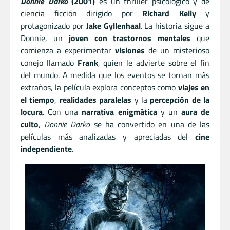
Donnie Darko
(2001)
es un thriller psicológico y de
ciencia ficción dirigido por
Richard Kelly
y
protagonizado por
Jake Gyllenhaal
. La historia sigue a
Donnie, un
joven con trastornos mentales
que
comienza a experimentar
visiones
de un misterioso
conejo llamado
Frank
, quien le advierte sobre el fin
del mundo. A medida que los eventos se tornan más
extraños, la película explora conceptos como
viajes en
el tiempo
,
realidades paralelas
y la
percepción de la
locura
. Con una
narrativa enigmática
y un
aura de
culto
,
Donnie Darko
se ha convertido en una de las
películas más analizadas y apreciadas del
cine
independiente
.