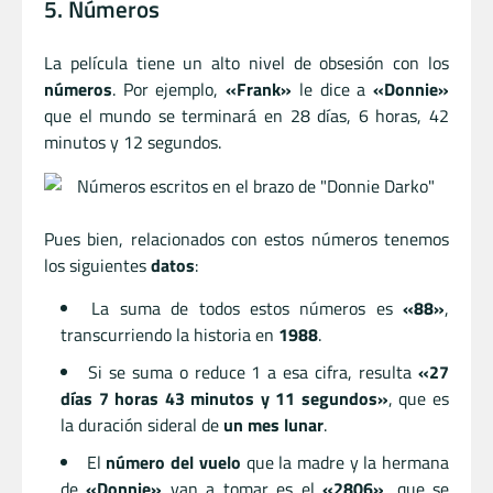
5. Números
La película tiene un alto nivel de obsesión con los
números
. Por ejemplo,
«Frank»
le dice a
«Donnie»
que el mundo se terminará en 28 días, 6 horas, 42
minutos y 12 segundos.
Pues bien, relacionados con estos números tenemos
los siguientes
datos
:
La suma de todos estos números es
«88»
,
transcurriendo la historia en
1988
.
Si se suma o reduce 1 a esa cifra, resulta
«27
días 7 horas 43 minutos y 11 segundos»
, que es
la duración sideral de
un mes lunar
.
El
número del vuelo
que la madre y la hermana
de
«Donnie»
van a tomar es el
«2806»
, que se