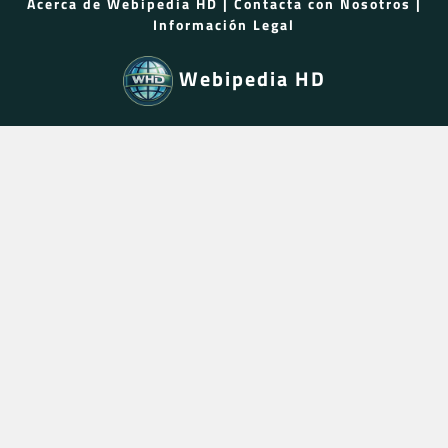
Acerca de Webipedia HD
|
Contacta con Nosotros
|
Información Legal
Webipedia HD