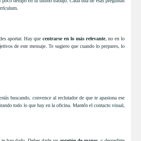
an poco tiempo en tu último trabajo. Cada una de esas preguntas
rrículum.
edes aportar. Hay que
centrarse en lo más relevante
, no en lo
etivos de este mensaje. Te sugiero que cuando lo prepares, lo
estás buscando, convence al reclutador de que te apasiona ese
mirando todo lo que hay en la oficina. Mantén el contacto visual,
 te han dado. Debes darle un
apretón de manos
, y despedirte