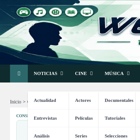
Skip
to
content
NOTICIAS
CINE
MÚSICA
Actualidad
Actores
Documentales
Inicio
Consejos
Consejos para una Entrevista de Trabajo (Par
CONSEJOS
Entrevistas
Películas
Tutoriales
Consejos p
Análisis
Series
Selecciones