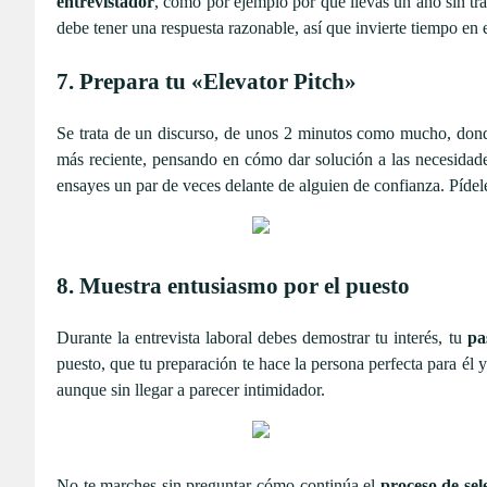
entrevistador
, como por ejemplo por qué llevas un año sin tra
debe tener una respuesta razonable, así que invierte tiempo e
7. Prepara tu «Elevator Pitch»
Se trata de un discurso, de unos 2 minutos como mucho, donde 
más reciente, pensando en cómo dar solución a las necesidade
ensayes un par de veces delante de alguien de confianza. Pídel
8. Muestra entusiasmo por el puesto
Durante la entrevista laboral debes demostrar tu interés, tu
pa
puesto, que tu preparación te hace la persona perfecta para él y
aunque sin llegar a parecer intimidador.
No te marches sin preguntar cómo continúa el
proceso de sel