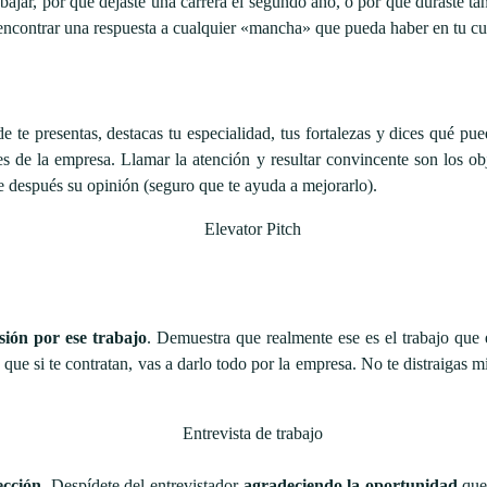
bajar, por qué dejaste una carrera el segundo año, o por qué duraste t
n encontrar una respuesta a cualquier «mancha» que pueda haber en tu cu
te presentas, destacas tu especialidad, tus fortalezas y dices qué pu
s de la empresa. Llamar la atención y resultar convincente son los obj
e después su opinión (seguro que te ayuda a mejorarlo).
sión por ese trabajo
. Demuestra que realmente ese es el trabajo que 
 que si te contratan, vas a darlo todo por la empresa. No te distraigas 
ección
. Despídete del entrevistador
agradeciendo la oportunidad
que