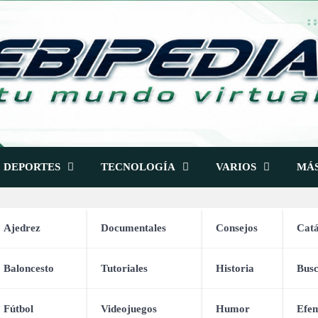
DEPORTES
TECNOLOGÍA
VARIOS
MÁ
Ajedrez
Documentales
Consejos
Catá
te 1)
Baloncesto
Tutoriales
Historia
Bus
ara una Entrevista de Trabaj
Fútbol
Videojuegos
Humor
Efem