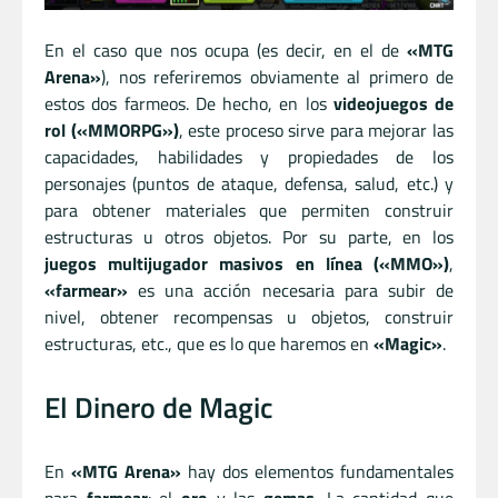
En el caso que nos ocupa (es decir, en el de
«MTG
Arena»
), nos referiremos obviamente al primero de
estos dos farmeos. De hecho, en los
videojuegos de
rol («MMORPG»)
, este proceso sirve para mejorar las
capacidades, habilidades y propiedades de los
personajes (puntos de ataque, defensa, salud, etc.) y
para obtener materiales que permiten construir
estructuras u otros objetos. Por su parte, en los
juegos multijugador masivos en línea («MMO»)
,
«farmear»
es una acción necesaria para subir de
nivel, obtener recompensas u objetos, construir
estructuras, etc., que es lo que haremos en
«Magic»
.
El Dinero de Magic
En
«MTG Arena»
hay dos elementos fundamentales
para
farmear
: el
oro
y las
gemas
. La cantidad que