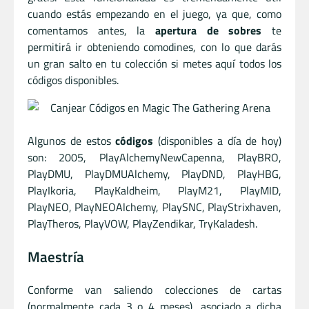
cuando estás empezando en el juego, ya que, como
comentamos antes, la
apertura de sobres
te
permitirá ir obteniendo comodines, con lo que darás
un gran salto en tu colección si metes aquí todos los
códigos disponibles.
Algunos de estos
códigos
(disponibles a día de hoy)
son: 2005, PlayAlchemyNewCapenna, PlayBRO,
PlayDMU, PlayDMUAlchemy, PlayDND, PlayHBG,
PlayIkoria, PlayKaldheim, PlayM21, PlayMID,
PlayNEO, PlayNEOAlchemy, PlaySNC, PlayStrixhaven,
PlayTheros, PlayVOW, PlayZendikar, TryKaladesh.
Maestría
Conforme van saliendo colecciones de cartas
(normalmente cada 3 o 4 meses), asociado a dicha